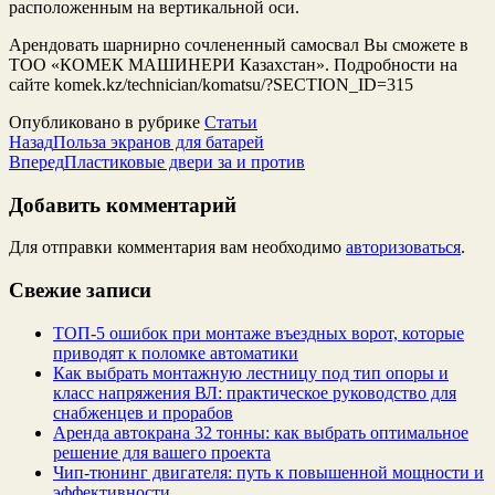
расположенным на вертикальной оси.
Арендовать шарнирно сочлененный самосвал Вы сможете в
ТОО «КОМЕК МАШИНЕРИ Казахстан». Подробности на
сайте komek.kz/technician/komatsu/?SECTION_ID=315
Опубликовано в рубрике
Статьи
Назад
Польза экранов для батарей
Вперед
Пластиковые двери за и против
Добавить комментарий
Для отправки комментария вам необходимо
авторизоваться
.
Свежие записи
ТОП-5 ошибок при монтаже въездных ворот, которые
приводят к поломке автоматики
Как выбрать монтажную лестницу под тип опоры и
класс напряжения ВЛ: практическое руководство для
снабженцев и прорабов
Аренда автокрана 32 тонны: как выбрать оптимальное
решение для вашего проекта
Чип‑тюнинг двигателя: путь к повышенной мощности и
эффективности