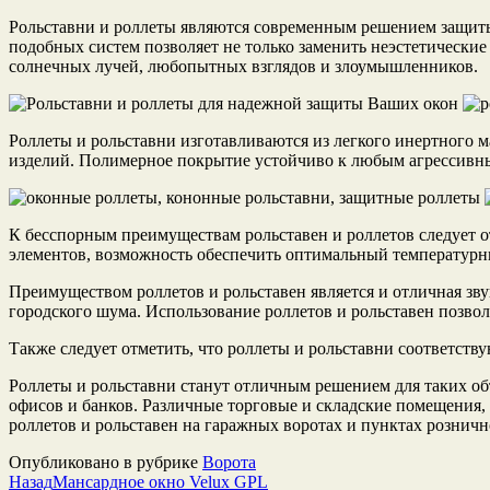
Рольставни и роллеты являются современным решением защиты 
подобных систем позволяет не только заменить неэстетически
солнечных лучей, любопытных взглядов и злоумышленников.
Роллеты и рольставни изготавливаются из легкого инертног
изделий.
Полимерное покрытие устойчиво к любым агрессивн
К бесспорным преимуществам рольставен и роллетов следует 
элементов, возможность обеспечить оптимальный температур
Преимуществом роллетов и рольставен является и отличная зв
городского шума. Использование роллетов и рольставен позвол
Также следует отметить, что роллеты и рольставни соответст
Роллеты и рольставни станут отличным решением для таких объ
офисов и банков. Различные торговые и складские помещения
роллетов и рольставен на гаражных воротах и пунктах розни
Опубликовано в рубрике
Ворота
Назад
Мансардное окно Velux GPL