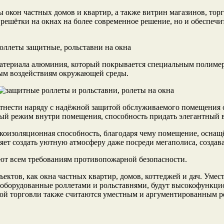
окон частных домов и квартир, а также витрин магазинов, тор
е решётки на окнах на более современное решение, но и обеспе
о материала алюминия, который покрывается специальным поли
ым воздействиям окружающей среды.
отнести наряду с надёжной защитой обслуживаемого помещения 
ный режим внутри помещения, способность придать элегантный
укоизоляционная способность, благодаря чему помещение, осна
яет создать уютную атмосферу даже посреди мегаполиса, создава
вуют всем требованиям противопожарной безопасности.
ектов, как окна частных квартир, домов, коттеджей и дач. Умес
, оборудованные роллетами и рольставнями, будут высокофункц
чной торговли также считаются уместным и аргументированным 