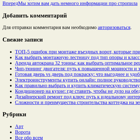
Вперед
Мы хотим вам дать немного информации про стропила
Добавить комментарий
Для отправки комментария вам необходимо
авторизоваться
.
Свежие записи
ТОП-5 ошибок при монтаже въездных ворот, которые при
Как выбрать монтажную лестницу под тип опоры и класс
Аренда автокрана 32 тонны: как выбрать оптимальное ре
Чип‑тюнинг двигателя: путь к повышенной мощности и 
Готовая дверь vs дверь под покраску: что выгоднее и удо
Электроинструменты купить онлайн: полное руководство
Как правильно выбрать и купить климатическую систему 
Кондиционер на кухне: где ставить, чтобы не дуло на об
Дизайнерский ремонт под ключ: путь к идеальному интер
Сложности и преимущества строительства коттеджа на зе
Рубрики
Арт
Ворота
Все обо всем