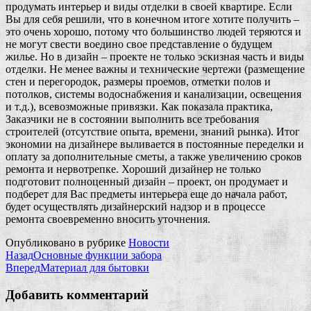
продумать интерьер и виды отделки в своей квартире. Если
Вы для себя решили, что в конечном итоге хотите получить –
это очень хорошо, потому что большинство людей теряются и
не могут свести воедино свое представление о будущем
жилье. Но в дизайн – проекте не только эскизная часть и виды
отделки. Не менее важны и технические чертежи (размещение
стен и перегородок, размеры проемов, отметки полов и
потолков, системы водоснабжения и канализации, освещения
и т.д.), всевозможные привязки. Как показала практика,
Заказчики не в состоянии выполнить все требования
строителей (отсутствие опыта, времени, знаний рынка). Итог
экономии на дизайнере выливается в постоянные переделки и
оплату за дополнительные сметы, а также увеличению сроков
ремонта и нервотрепке. Хороший дизайнер не только
подготовит полноценный дизайн – проект, он продумает и
подберет для Вас предметы интерьера еще до начала работ,
будет осуществлять дизайнерский надзор и в процессе
ремонта своевременно вносить уточнения.
Опубликовано в рубрике
Новости
Назад
Основные функции забора
Вперед
Материал для бытовки
Добавить комментарий