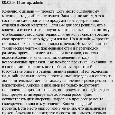
09.02.2011
автор:
admin
Конечно, с дизайн — проекта. Есть место ошибочному
мнению, что дизайнер не нужен. Заказчик полагает, что в
состоянии самостоятельно продумать интерьер и виды
отделки в своей квартире. Если Вы для себя решили, что в
конечном итоге хотите получить – это очень хорошо, потому
что большинство людей теряются и не могут свести воедино
свое представление о будущем жилье. Но в дизайн – проекте
не только эскизная часть и виды отделки. Не менее важны и
технические чертежи (размещение стен и перегородок,
размеры проемов, отметки полов и потолков, системы
водоснабжения и канализации, освещения и т.д.),
всевозможные привязки. Как показала практика, Заказчики не
в состоянии выполнить все требования строителей
(отсутствие опыта, времени, знаний рынка). Итог экономии
на дизайнере выливается в постоянные переделки и оплату за
дополнительные сметы, а также увеличению сроков ремонта и
нервотрепке. Хороший дизайнер не только подготовит
полноценный дизайн – проект, он продумает и подберет для
Вас предметы интерьера еще до начала работ, будет
осуществлять дизайнерский надзор и в процессе ремонта
своевременно вносить уточнения.
Конечно, с дизайн —
проекта. Есть место ошибочному мнению, что дизайнер не
нужен. Заказчик полагает, что в состоянии самостоятельно