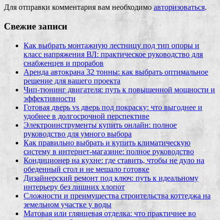
Для отправки комментария вам необходимо
авторизоваться
.
Свежие записи
Как выбрать монтажную лестницу под тип опоры и
класс напряжения ВЛ: практическое руководство для
снабженцев и прорабов
Аренда автокрана 32 тонны: как выбрать оптимальное
решение для вашего проекта
Чип‑тюнинг двигателя: путь к повышенной мощности и
эффективности
Готовая дверь vs дверь под покраску: что выгоднее и
удобнее в долгосрочной перспективе
Электроинструменты купить онлайн: полное
руководство для умного выбора
Как правильно выбрать и купить климатическую
систему в интернет‑магазине: полное руководство
Кондиционер на кухне: где ставить, чтобы не дуло на
обеденный стол и не мешало готовке
Дизайнерский ремонт под ключ: путь к идеальному
интерьеру без лишних хлопот
Сложности и преимущества строительства коттеджа на
земельном участке у воды
Матовая или глянцевая отделка: что практичнее во