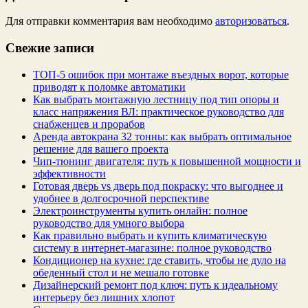
Для отправки комментария вам необходимо
авторизоваться
.
Свежие записи
ТОП-5 ошибок при монтаже въездных ворот, которые
приводят к поломке автоматики
Как выбрать монтажную лестницу под тип опоры и
класс напряжения ВЛ: практическое руководство для
снабженцев и прорабов
Аренда автокрана 32 тонны: как выбрать оптимальное
решение для вашего проекта
Чип‑тюнинг двигателя: путь к повышенной мощности и
эффективности
Готовая дверь vs дверь под покраску: что выгоднее и
удобнее в долгосрочной перспективе
Электроинструменты купить онлайн: полное
руководство для умного выбора
Как правильно выбрать и купить климатическую
систему в интернет‑магазине: полное руководство
Кондиционер на кухне: где ставить, чтобы не дуло на
обеденный стол и не мешало готовке
Дизайнерский ремонт под ключ: путь к идеальному
интерьеру без лишних хлопот