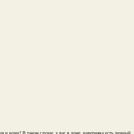
 и ночи? В таком случае, у вас в доме, наверняка есть личный