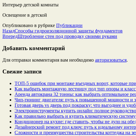
Интерьер детской комнаты
Освещение в детской
Опубликовано в рубрике
Публикации
Назад
Способы гидроизоляционной защиты фундаментов
Вперед
Штробление стен под проводку своими руками
Добавить комментарий
Для отправки комментария вам необходимо
авторизоваться
.
Свежие записи
ТОП-5 ошибок при монтаже въездных ворот, которые при
Как выбрать монтажную лестницу под тип опоры и класс
Аренда автокрана 32 тонны: как выбрать оптимальное ре
Чип‑тюнинг двигателя: путь к повышенной мощности и 
Готовая дверь vs дверь под покраску: что выгоднее и удо
Электроинструменты купить онлайн: полное руководство
Как правильно выбрать и купить климатическую систему 
Кондиционер на кухне: где ставить, чтобы не дуло на об
Дизайнерский ремонт под ключ: путь к идеальному интер
Сложности и преимущества строительства коттеджа на зе