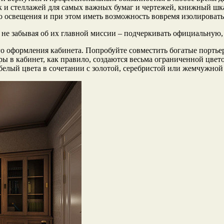
ок и стеллажей для самых важных бумаг и чертежей, книжный шк
го освещения и при этом иметь возможность вовремя изолироват
е забывая об их главной миссии – подчеркивать официальную, с
ого оформления кабинета. Попробуйте совместить богатые порть
ы в кабинет, как правило, создаются весьма ограниченной цве
елый цвета в сочетании с золотой, серебристой или жемчужной 