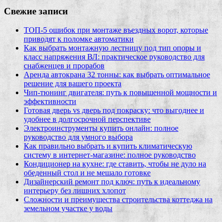
Свежие записи
ТОП-5 ошибок при монтаже въездных ворот, которые
приводят к поломке автоматики
Как выбрать монтажную лестницу под тип опоры и
класс напряжения ВЛ: практическое руководство для
снабженцев и прорабов
Аренда автокрана 32 тонны: как выбрать оптимальное
решение для вашего проекта
Чип‑тюнинг двигателя: путь к повышенной мощности и
эффективности
Готовая дверь vs дверь под покраску: что выгоднее и
удобнее в долгосрочной перспективе
Электроинструменты купить онлайн: полное
руководство для умного выбора
Как правильно выбрать и купить климатическую
систему в интернет‑магазине: полное руководство
Кондиционер на кухне: где ставить, чтобы не дуло на
обеденный стол и не мешало готовке
Дизайнерский ремонт под ключ: путь к идеальному
интерьеру без лишних хлопот
Сложности и преимущества строительства коттеджа на
земельном участке у воды