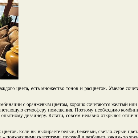
аждого цвета, есть множество тонов и расцветок. Умелое сочет
омбинации с оранжевым цветом, хорошо сочетаются желтый или 
гнетающую атмосферу помещения. Поэтому необходимо комбинир
 опытному дизайнеру. Кстати, совсем недавно открылся отличн
цветов. Если вы выбираете белый, бежевый, светло-серый цвета.
 – подходящими скатертями, посудой и разбавить каким- то ярким