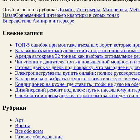
Опубликовано в рубрике
Дизайн
,
Интерьеры
,
Материалы
,
Мебе
Назад
Современный интерьер квартиры в серых тонах
Вперед
Стиль Ампир в интерьере
Свежие записи
ТОП-5 ошибок при монтаже въездных ворот, которые при
Как выбрать монтажную лестницу под тип опоры и класс
Аренда автокрана 32 тонны: как выбрать оптимальное ре
Чип‑тюнинг двигателя: путь к повышенной мощности и 
Готовая дверь vs дверь под покраску: что выгоднее и удо
Электроинструменты купить онлайн: полное руководство
Как правильно выбрать и купить климатическую систему 
Кондиционер на кухне: где ставить, чтобы не дуло на об
Дизайнерский ремонт под ключ: путь к идеальному интер
Сложности и преимущества строительства коттеджа на зе
Рубрики
Арт
Ворота
Все обо всем
Газовое оборудование