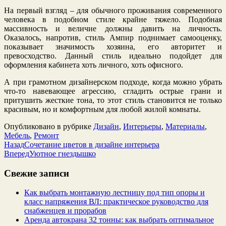
На первый взгляд – для обычного проживания современного
человека в подобном стиле крайне тяжело. Подобная
массивность и величие должны давить на личность.
Оказалось, напротив, стиль Ампир поднимает самооценку,
показывает значимость хозяина, его авторитет и
превосходство. Данный стиль идеально подойдет для
оформления кабинета хоть личного, хоть офисного.
А при грамотном дизайнерском подходе, когда можно убрать
что-то навевающее агрессию, сгладить острые грани и
притушить жесткие тона, то этот стиль становится не только
красивым, но и комфортным для любой жилой комнаты.
Опубликовано в рубрике
Дизайн
,
Интерьеры
,
Материалы
,
Мебель
,
Ремонт
Назад
Сочетание цветов в дизайне интерьера
Вперед
Уютное гнездышко
Свежие записи
Как выбрать монтажную лестницу под тип опоры и
класс напряжения ВЛ: практическое руководство для
снабженцев и прорабов
Аренда автокрана 32 тонны: как выбрать оптимальное