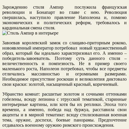
Зарождению стиля Ампир послужила французская
революции и Бонапарт во главе с нею. Революция
свершилась, наступило правление Наполеона и, помимо
экономических и политических реформ, требовалось и
кардинальная смена стиля.
Завоевав королевский замок со слащаво-приторным рококо,
новоявленный император потребовал новый художественный
образ, который бы идеально характеризовал его. А именно –
победитель-завоеватель. Поэтому суть данного стиля –
величественность и помпезность. Не в пример своего
маленького роста, Наполеон потребовал, чтобы все предметы
отличались массивностью и огромными размерами.
Необходимое присутствие роскоши и великолепия диктовало
свои краски: золотой, насыщенный красный, коричневый.
Убранство комнат: расшитые золотом и сочными оттенками
гобелены, всюду лепнина с этрусской тематикой, старинные
интерьерные картины, или хотя бы их реплики. Эпоха того
времени, а именно, победа над буржуа, расставила свои
акценты и в мирной тематике: всюду стилизованная военная
тема, оружие, доспехи, боевые панорамы. Предпочтение
отдавалось военному оружию римского происхождения.