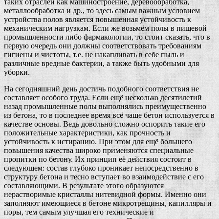
таких отраслей как машиностроение, деревообработка,
металлообработка и др., то здесь самым важным условием
устройства полов является повышенная устойчивость к
механическим нагрузкам. Если же возьмём полы в пищевой
промышленности либо фармакологии, то стоит сказать, что в
первую очередь они должны соответствовать требованиям
гигиены и чистоты, т.е. не накапливать в себе пыль и
различные вредные бактерии, а также быть удобными для
уборки.
На сегодняшний день достичь подобного соответствия не
составляет особого труда. Если ещё несколько десятилетий
назад промышленные полы выполнялись преимущественно
из бетона, то в последнее время всё чаще бетон используется в
качестве основы. Ведь довольно сложно оспорить такие его
положительные характеристики, как прочность и
устойчивость к истиранию. При этом для ещё большего
повышения качества широко применяются специальные
пропитки по бетону. Их принцип её действия состоит в
следующем: состав глубоко проникает непосредственно в
структуру бетона и тесно вступает во взаимодействие с его
составляющими. В результате этого образуются
нерастворимые кристаллы нитевидной формы. Именно они
заполняют имеющиеся в бетоне микротрещины, капилляры и
поры, тем самым улучшая его технические и