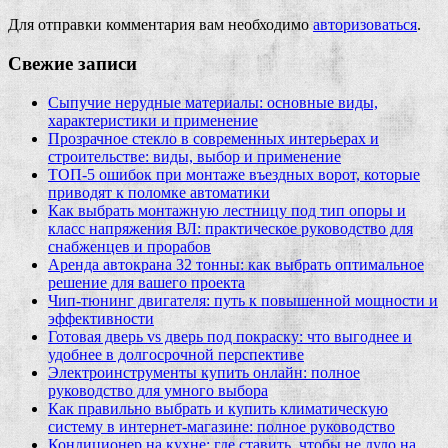
Для отправки комментария вам необходимо
авторизоваться
.
Свежие записи
Сыпучие нерудные материалы: основные виды,
характеристики и применение
Прозрачное стекло в современных интерьерах и
строительстве: виды, выбор и применение
ТОП-5 ошибок при монтаже въездных ворот, которые
приводят к поломке автоматики
Как выбрать монтажную лестницу под тип опоры и
класс напряжения ВЛ: практическое руководство для
снабженцев и прорабов
Аренда автокрана 32 тонны: как выбрать оптимальное
решение для вашего проекта
Чип‑тюнинг двигателя: путь к повышенной мощности и
эффективности
Готовая дверь vs дверь под покраску: что выгоднее и
удобнее в долгосрочной перспективе
Электроинструменты купить онлайн: полное
руководство для умного выбора
Как правильно выбрать и купить климатическую
систему в интернет‑магазине: полное руководство
Кондиционер на кухне: где ставить, чтобы не дуло на