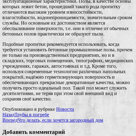
эксплуатационные характеристики. Полы, в качестве основы
которых лежит бетон, прошедший такого рода пропитку
отличаются высоким уровнем износостойкости,
влагостойкости, водонепроницаемости, значительным сроком
службы. Но основным их достоинством является
обеспыливание поверхности, т.е. они в отличие от обычных
бетонных полов практически не образуют пыли.
Подобные пропитки рекомендуется использовать, когда
требуется установить бетонные промышленные полы, причем
не только на производственных предприятиях, но и в
складских, торговых помещениях, типографиях, медицинских
учреждениях, гаражах, автостоянках и т.д. Кроме того,
используя современные технологии различных напольных
покрытий, надёжно герметизирующих поверхность и
обеспечивающих прекрасные декоративные качества, можно
получить просто идеальный пол. Такой пол может служить
десятилетиями, не теряя при этом свой внешний вид и
сохраняя своё качество.
Опубликовано в рубрике
Новости
Назад
Трубы в погребе
Вперед
Что делать, если хочется загородный дом
Добавить комментарий