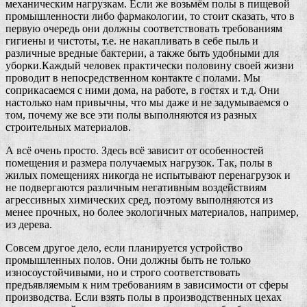
механическим нагрузкам. Если же возьмём полы в пищевой
промышленности либо фармакологии, то стоит сказать, что в
первую очередь они должны соответствовать требованиям
гигиены и чистоты, т.е. не накапливать в себе пыль и
различные вредные бактерии, а также быть удобными для
уборки.
Каждый человек практически половину своей жизни
проводит в непосредственном контакте с полами. Мы
соприкасаемся с ними дома, на работе, в гостях и т.д. Они
настолько нам привычны, что мы даже и не задумываемся о
том, почему же все эти полы выполняются из разных
строительных материалов.
А всё очень просто. Здесь всё зависит от особенностей
помещения и размера получаемых нагрузок. Так, полы в
жилых помещениях никогда не испытывают перенагрузок и
не подвергаются различным негативным воздействиям
агрессивных химических сред, поэтому выполняются из
менее прочных, но более экологичных материалов, например,
из дерева.
Совсем другое дело, если планируется устройство
промышленных полов. Они должны быть не только
износоустойчивыми, но и строго соответствовать
предъявляемым к ним требованиям в зависимости от сферы
производства. Если взять полы в производственных цехах