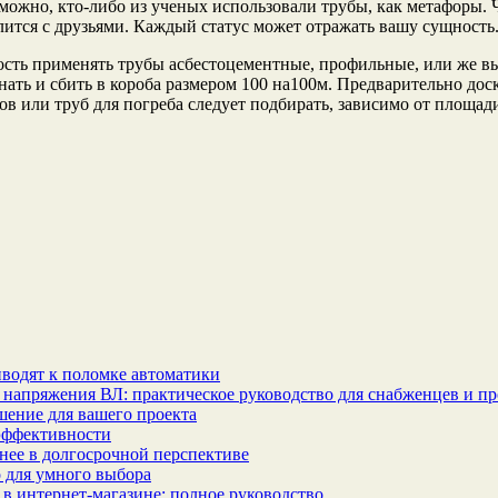
зможно, кто-либо из ученых использовали трубы, как метафоры. 
лится с друзьями.
Каждый статус может отражать вашу сущность. 
ость применять трубы асбестоцементные, профильные, или же вы
нать и сбить в короба размером 100 на100м. Предварительно до
 или труб для погреба следует подбирать, зависимо от площади
водят к поломке автоматики
 напряжения ВЛ: практическое руководство для снабженцев и п
шение для вашего проекта
эффективности
бнее в долгосрочной перспективе
 для умного выбора
в интернет‑магазине: полное руководство