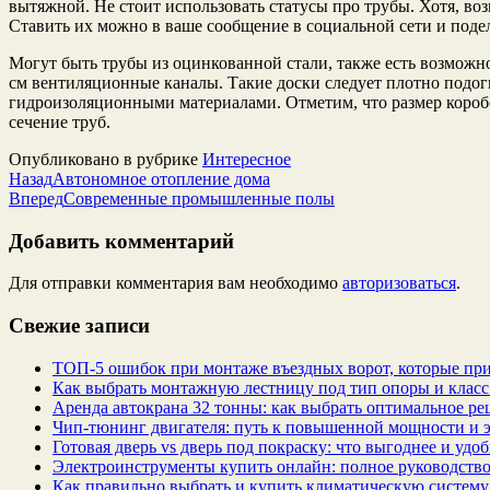
вытяжной. Не стоит использовать статусы про трубы. Хотя, во
Ставить их можно в ваше сообщение в социальной сети и поде
Могут быть трубы из оцинкованной стали, также есть возможн
см вентиляционные каналы. Такие доски следует плотно подог
гидроизоляционными материалами. Отметим, что размер коробов
сечение труб.
Опубликовано в рубрике
Интересное
Назад
Автономное отопление дома
Вперед
Современные промышленные полы
Добавить комментарий
Для отправки комментария вам необходимо
авторизоваться
.
Свежие записи
ТОП-5 ошибок при монтаже въездных ворот, которые при
Как выбрать монтажную лестницу под тип опоры и класс
Аренда автокрана 32 тонны: как выбрать оптимальное ре
Чип‑тюнинг двигателя: путь к повышенной мощности и 
Готовая дверь vs дверь под покраску: что выгоднее и удо
Электроинструменты купить онлайн: полное руководство
Как правильно выбрать и купить климатическую систему 