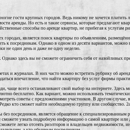
 многие гости крупных городов. Ведь никому не хочется платить
мости аренды. Но есть и такие сервисы, которые предлагают кв
ейственные способы по аренде квартир, не прибегая к услугам р
х городах, является поиск квартиры по объявлениям, размещённ
онить к посредникам. Однако в одном из десяти вариантов, можн
ки не один день и даже не одну неделю.
. Однако здесь вы не сможете ограничить себя от назойливых пр
етах и журналах. В них часто можно встретить рубрику об аренд
здаться впечатление, что найти квартиру без услуг фирмы практ
и, чаще всего останавливают свой выбор на интернете. Здесь мо
лютно бесплатно. Как вариант, можно использовать тематический
смотреть советы с предложениями участников. В другом случае, 
едко кто сможет найти необходимую группу или сообщество. 2a0
 без посредников, является обращение к специализированным р
вы сможете узнать подробную информацию о самой квартире или 
можете легко отсеять риэлторов и владельцев недвижимости, ин
 владельцем, а кто обычным посредником.