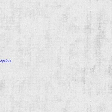
рорабов