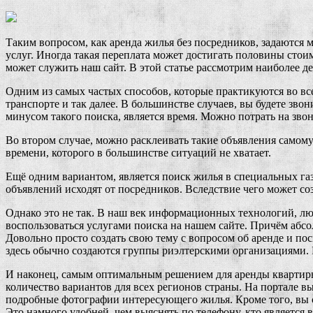
Таким вопросом, как аренда жилья без посредников, задаются
услуг. Иногда такая переплата может достигать половины стои
может служить наш сайт. В этой статье рассмотрим наиболее д
Одним из самых частых способов, которые практикуются во все
транспорте и так далее. В большинстве случаев, вы будете зв
минусом такого поиска, является время. Можно потрать на звон
Во втором случае, можно расклеивать такие объявления самому
времени, которого в большинстве ситуаций не хватает.
Ещё одним вариантом, является поиск жилья в специальных газ
объявлений исходят от посредников. Вследствие чего может со
Однако это не так. В наш век информационных технологий, люд
воспользоваться услугами поиска на нашем сайте. Причём абсо
Довольно просто создать свою тему с вопросом об аренде и по
здесь обычно создаются группы риэлтерскими организациями. Р
И наконец, самым оптимальным решением для аренды квартиры
количество вариантов для всех регионов страны. На портале 
подробные фотографии интересующего жилья. Кроме того, вы с
Это намного удобней, чем выяснять по телефону, кто является