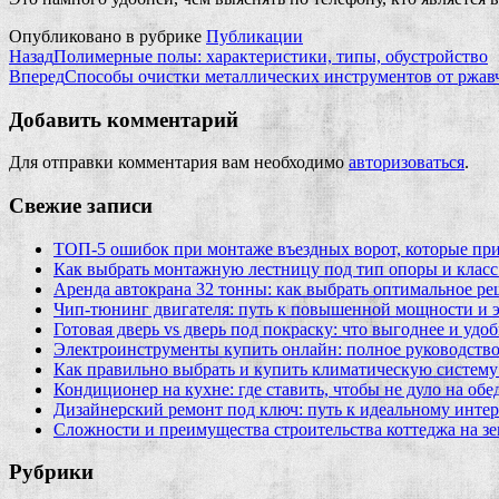
Опубликовано в рубрике
Публикации
Назад
Полимерные полы: характеристики, типы, обустройство
Вперед
Способы очистки металлических инструментов от ржав
Добавить комментарий
Для отправки комментария вам необходимо
авторизоваться
.
Свежие записи
ТОП-5 ошибок при монтаже въездных ворот, которые при
Как выбрать монтажную лестницу под тип опоры и класс
Аренда автокрана 32 тонны: как выбрать оптимальное ре
Чип‑тюнинг двигателя: путь к повышенной мощности и 
Готовая дверь vs дверь под покраску: что выгоднее и удо
Электроинструменты купить онлайн: полное руководство
Как правильно выбрать и купить климатическую систему 
Кондиционер на кухне: где ставить, чтобы не дуло на об
Дизайнерский ремонт под ключ: путь к идеальному интер
Сложности и преимущества строительства коттеджа на зе
Рубрики