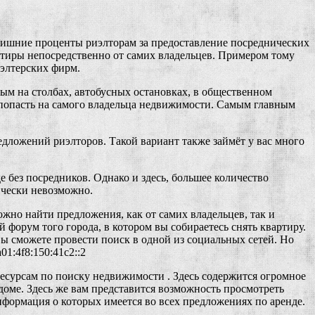
 лишние проценты риэлторам за предоставление посреднических
артиры непосредственно от самих владельцев. Примером тому
иэлтерских фирм.
ым на столбах, автобусных остановках, в общественном
о попасть на самого владельца недвижимости. Самым главным
едложений риэлторов. Такой вариант также займёт у вас много
е без посредников. Однако и здесь, большее количество
ически невозможно.
жно найти предложения, как от самих владельцев, так и
 форум того города, в котором вы собираетесь снять квартиру.
вы сможете провести поиск в одной из социальных сетей. Но
1:4f8:150:41c2::2
есурсам по поиску недвижимости . Здесь содержится огромное
доме. Здесь же вам представится возможность просмотреть
формация о которых имеется во всех предложениях по аренде.