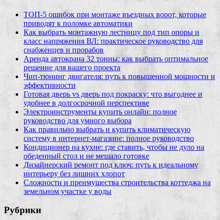
ТОП-5 ошибок при монтаже въездных ворот, которые
приводят к поломке автоматики
Как выбрать монтажную лестницу под тип опоры и
класс напряжения ВЛ: практическое руководство для
снабженцев и прорабов
Аренда автокрана 32 тонны: как выбрать оптимальное
решение для вашего проекта
Чип‑тюнинг двигателя: путь к повышенной мощности и
эффективности
Готовая дверь vs дверь под покраску: что выгоднее и
удобнее в долгосрочной перспективе
Электроинструменты купить онлайн: полное
руководство для умного выбора
Как правильно выбрать и купить климатическую
систему в интернет‑магазине: полное руководство
Кондиционер на кухне: где ставить, чтобы не дуло на
обеденный стол и не мешало готовке
Дизайнерский ремонт под ключ: путь к идеальному
интерьеру без лишних хлопот
Сложности и преимущества строительства коттеджа на
земельном участке у воды
Рубрики