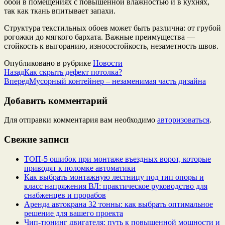
обои в помещениях с повышенной влажностью и в кухнях,
так как ткань впитывает запахи.
Структура текстильных обоев может быть различна: от грубой
рогожки до мягкого бархата. Важные преимущества —
стойкость к выгоранию, износостойкость, незаметность швов.
Опубликовано в рубрике
Новости
Назад
Как скрыть дефект потолка?
Вперед
Мусорный контейнер – незаменимая часть дизайна
Добавить комментарий
Для отправки комментария вам необходимо
авторизоваться
.
Свежие записи
ТОП-5 ошибок при монтаже въездных ворот, которые
приводят к поломке автоматики
Как выбрать монтажную лестницу под тип опоры и
класс напряжения ВЛ: практическое руководство для
снабженцев и прорабов
Аренда автокрана 32 тонны: как выбрать оптимальное
решение для вашего проекта
Чип‑тюнинг двигателя: путь к повышенной мощности и