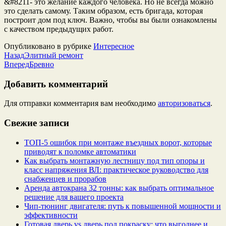
&#8211- это желание каждого человека. Но не всегда можно
это сделать самому. Таким образом, есть бригада, которая
построит дом под ключ. Важно, чтобы вы были ознакомлены
с качеством предыдущих работ.
Опубликовано в рубрике
Интересное
Назад
Элитный ремонт
Вперед
Бревно
Добавить комментарий
Для отправки комментария вам необходимо
авторизоваться
.
Свежие записи
ТОП-5 ошибок при монтаже въездных ворот, которые
приводят к поломке автоматики
Как выбрать монтажную лестницу под тип опоры и
класс напряжения ВЛ: практическое руководство для
снабженцев и прорабов
Аренда автокрана 32 тонны: как выбрать оптимальное
решение для вашего проекта
Чип‑тюнинг двигателя: путь к повышенной мощности и
эффективности
Готовая дверь vs дверь под покраску: что выгоднее и