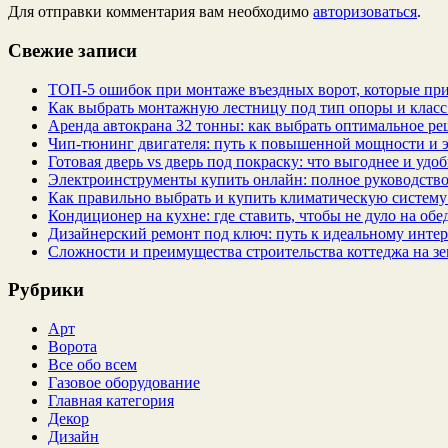
Для отправки комментария вам необходимо
авторизоваться
.
Свежие записи
ТОП-5 ошибок при монтаже въездных ворот, которые при
Как выбрать монтажную лестницу под тип опоры и класс
Аренда автокрана 32 тонны: как выбрать оптимальное ре
Чип‑тюнинг двигателя: путь к повышенной мощности и 
Готовая дверь vs дверь под покраску: что выгоднее и удо
Электроинструменты купить онлайн: полное руководство
Как правильно выбрать и купить климатическую систему 
Кондиционер на кухне: где ставить, чтобы не дуло на об
Дизайнерский ремонт под ключ: путь к идеальному интер
Сложности и преимущества строительства коттеджа на зе
Рубрики
Арт
Ворота
Все обо всем
Газовое оборудование
Главная категория
Декор
Дизайн