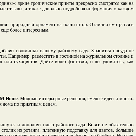
ардины»: яркие тропические принты прекрасно смотрятся как на
ые отзывы, а также довольно подробная информация о каждом
олнят природный орнамент на ткани штор. Отлично смотрятся в
а еще более интересным.
добавят изюминки вашему райскому саду. Хранится посуда не
ты. Например, разместить в гостиной на журнальном столике и
 или сухоцветов. Дайте волю фантазии, и вы удивитесь, как
M Home
. Модные интерьерные решения, смелые идеи и много-
ля дома по приятным ценам.
ишутся и дополнят идею райского сада. Вовсе не обязательно
толик из ротанга, плетенную подставку для цветов, большие
ик из настоящего спила дерева или фонарь из бамбука. Но если