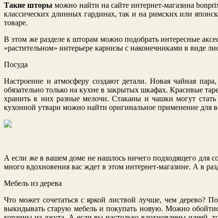
Такие шторы
можно найти на сайте интернет-магазина bonpri
классических длинных гардинах, так и на римских или япон
товаре.
В этом же разделе к шторам можно подобрать интересные аксе
«растительном» интерьере карнизы с наконечниками в виде лис
Посуда
Настроение и атмосферу создают детали. Новая чайная пара
обязательно только на кухне в закрытых шкафах. Красивые та
хранить в них разные мелочи. Стаканы и чашки могут стать
кухонной утвари можно найти оригинальное применение для 
А если же в вашем доме не нашлось ничего подходящего для с
много вдохновения вас ждет в этом интернет-магазине. А в р
Мебель из дерева
Что может сочетаться с яркой листвой лучше, чем дерево? П
выкидывать старую мебель и покупать новую. Можно обойтис
корзины из джута. А если вы настолько вдохновлены идеей, то