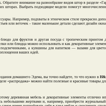
x. Обратите внимание на разнообразие видов штор в разделе «Г
ских шторах. Выбрать подходящие модели помогут многочисленн
ссуары. Например, подхваты в этническом стиле прекрасно доп
тьев или веточек – такие маленькие детали сделают дизайн окн
, блюдо для фруктов и другая посуда с тропическим принтом 
релки или блюдца можно использовать и как декоративные элемен
 подсвечниками, а кувшины для напитков — вазами для цветов
воплощения ваших идей.
оздания домашнего Эдема, вы точно найдете, то что нужно в
H&
азделе «распродажа» можно найти полезные и красивые товары д
оэтому деревянная мебель и декоративные элементы отлично вп
ь небольшими жертвами и, например, приобрести журнальный с
 самое время попробовать себя в хэнд мейде и смастерить стол