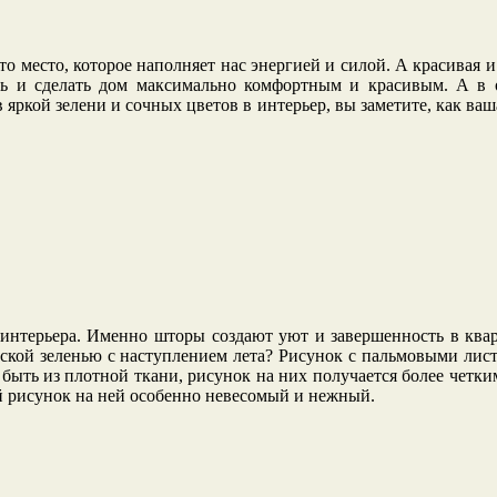
то место, которое наполняет нас энергией и силой. А красивая
ть и сделать дом максимально
комфортным и красивым. А в о
яркой зелени и сочных цветов в интерьер, вы заметите, как ва
интерьера. Именно шторы создают уют и завершенность в квар
еской зеленью с наступлением лета? Рисунок с пальмовыми лис
быть из плотной ткани, рисунок на них получается более четким
й рисунок на ней особенно невесомый и нежный.