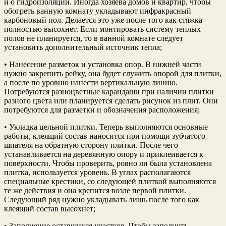
и о гидроизоляции. Иногда хозяева домов и квартир, чтобы
обогреть ванную комнату укладывают инфракрасный
карбоновый пол. Делается это уже после того как стяжка
полностью высохнет. Если монтировать систему теплых
полов не планируется, то в ванной комнате следует
установить дополнительный источник тепла;
• Нанесение разметок и установка опор. В нижней части
нужно закрепить рейку, она будет служить опорой для плитки,
а после по уровню нанести вертикальную линию.
Потребуются разноцветные карандаши при наличии плитки
разного цвета или планируется сделать рисунок из плит. Они
потребуются для разметки и обозначения расположения;
• Укладка цельной плитки. Теперь выполняются основные
работы, клеящий состав наносится при помощи зубчатого
шпателя на обратную сторону плитки. После чего
устанавливается на деревянную опору и приклеивается к
поверхности. Чтобы проверить, ровно ли была установлена
плитка, используется уровень. В углах располагаются
специальные крестики, со следующей плиткой выполняются
те же действия и она крепится возле первой плитки.
Следующий ряд нужно укладывать лишь после того как
клеящий состав высохнет;
• Заполнение оставшихся участков. Чтобы заполнить