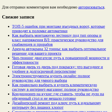
Для отправки комментария вам необходимо
авторизоваться
.
Свежие записи
ТОП-5 ошибок при монтаже въездных ворот, которые
приводят к поломке автоматики
Как выбрать монтажную лестницу под тип опоры и
класс напряжения ВЛ: практическое руководство для
снабженцев и прорабов
Аренда автокрана 32 тонны: как выбрать оптимальное
решение для вашего проекта
Чип‑тюнинг двигателя: путь к повышенной мощности и
эффективности
Готовая дверь vs дверь под покраску: что выгоднее и
удобнее в долгосрочной перспективе
Электроинструменты купить онлайн: полное
руководство для умного выбора
Как правильно выбрать и купить климатическую
систему в интернет‑магазине: полное руководство
Кондиционер на кухне: где ставить, чтобы не дуло на
обеденный стол и не мешало готовке
Дизайнерский ремонт под ключ: путь к идеальному
интерьеру без лишних хлопот
Сложности и преимущества строительства коттеджа на