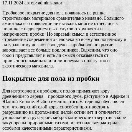
17.11.2024
автор:
administrator
Пробковое покрытие для пола появилось на рынке
строительных материалов сравнительно недавно. Большого
ажиотажа его появление не вызвало: многие отнеслись к
новинке с недоверием из-за слухов о хрупкости и
непрочности пробки. Но здравый смысл и естественное
стремление современного человека ко всему экологичному и
натуральному делают свое дело – пробковое покрытие
завоевывает все больше поклонников. Выясним, что оно
собой представляет и есть ли смысл отказываться от
привычного ламината или линолеума в пользу этого
экзотического материала.
Покрытие для пола из пробки
Для изготовления пробковых полов применяют кору
древнейшего дерева – пробкового дуба, растущего в Африке и
Южной Европе. Выбор именно этого материала обусловлен
тем, что верхний слой коры способен противостоять
разрушению на протяжении целой сотни лет и отличается
уникальной структурой: микроскопические отверстия в коре
закупорены природными газами, и это наделяет материал
особыми качественными характеристиками.