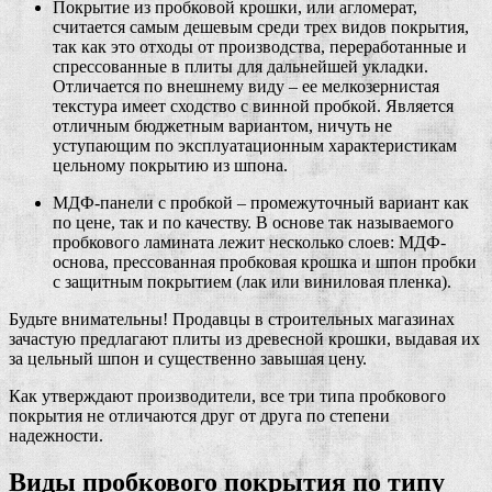
Покрытие из пробковой крошки, или агломерат,
считается самым дешевым среди трех видов покрытия,
так как это отходы от производства, переработанные и
спрессованные в плиты для дальнейшей укладки.
Отличается по внешнему виду – ее мелкозернистая
текстура имеет сходство с винной пробкой. Является
отличным бюджетным вариантом, ничуть не
уступающим по эксплуатационным характеристикам
цельному покрытию из шпона.
МДФ-панели с пробкой – промежуточный вариант как
по цене, так и по качеству. В основе так называемого
пробкового ламината лежит несколько слоев: МДФ-
основа, прессованная пробковая крошка и шпон пробки
с защитным покрытием (лак или виниловая пленка).
Будьте внимательны! Продавцы в строительных магазинах
зачастую предлагают плиты из древесной крошки, выдавая их
за цельный шпон и существенно завышая цену.
Как утверждают производители, все три типа пробкового
покрытия не отличаются друг от друга по степени
надежности.
Виды пробкового покрытия по типу