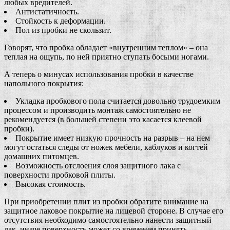
любых вредителей.
Антистатичность.
Стойкость к деформации.
Пол из пробки не скользит.
Говорят, что пробка обладает «внутренним теплом» – она
теплая на ощупь, по ней приятно ступать босыми ногами.
А теперь о минусах использования пробки в качестве
напольного покрытия:
Укладка пробкового пола считается довольно трудоемким
процессом и производить монтаж самостоятельно не
рекомендуется (в большей степени это касается клеевой
пробки).
Покрытие имеет низкую прочность на разрыв – на нем
могут остаться следы от ножек мебели, каблуков и когтей
домашних питомцев.
Возможность отслоения слоя защитного лака с
поверхности пробковой плиты.
Высокая стоимость.
При приобретении плит из пробки обратите внимание на
защитное лаковое покрытие на лицевой стороне. В случае его
отсутствия необходимо самостоятельно нанести защитный
лак, иначе поверхность может со временем принять