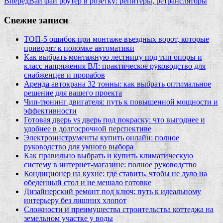
Вперед
Вай фай роутер в розетку: репитеры, ретрансляторы
Свежие записи
ТОП-5 ошибок при монтаже въездных ворот, которые
приводят к поломке автоматики
Как выбрать монтажную лестницу под тип опоры и
класс напряжения ВЛ: практическое руководство для
снабженцев и прорабов
Аренда автокрана 32 тонны: как выбрать оптимальное
решение для вашего проекта
Чип‑тюнинг двигателя: путь к повышенной мощности и
эффективности
Готовая дверь vs дверь под покраску: что выгоднее и
удобнее в долгосрочной перспективе
Электроинструменты купить онлайн: полное
руководство для умного выбора
Как правильно выбрать и купить климатическую
систему в интернет‑магазине: полное руководство
Кондиционер на кухне: где ставить, чтобы не дуло на
обеденный стол и не мешало готовке
Дизайнерский ремонт под ключ: путь к идеальному
интерьеру без лишних хлопот
Сложности и преимущества строительства коттеджа на
земельном участке у воды