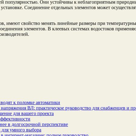
ей популярностью. Они устойчивы к неблагоприятным природны
 в установке. Соединение отдельных элементов может осуществл
лов, имеют свойство менять линейные размеры при температурн
 соединения элементов. В клеевых системах водостоков применя
оизводителей.
водят к поломке автоматики
 напряжения ВЛ: практическое руководство для снабженцев и п
шение для вашего проекта
эффективности
бнее в долгосрочной перспективе
 для умного выбора
в интернет‑магазине: полное руководство