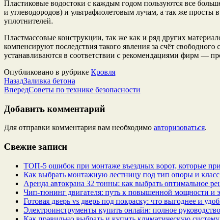
Пластиковые водостоки с каждым годом пользуются все больш
и углеводородов) и ультрафиолетовым лучам, а так же просты
уплотнителей.
Пластмассовые конструкции, так же как и ряд других материа
компенсируют последствия такого явления за счёт свободного
устанавливаются в соответствии с рекомендациями фирм — пр
Опубликовано в рубрике
Кровля
Назад
Заливка бетона
Вперед
Советы по технике безопасности
Добавить комментарий
Для отправки комментария вам необходимо
авторизоваться
.
Свежие записи
ТОП-5 ошибок при монтаже въездных ворот, которые при
Как выбрать монтажную лестницу под тип опоры и класс
Аренда автокрана 32 тонны: как выбрать оптимальное ре
Чип‑тюнинг двигателя: путь к повышенной мощности и 
Готовая дверь vs дверь под покраску: что выгоднее и удо
Электроинструменты купить онлайн: полное руководство
Как правильно выбрать и купить климатическую систему 