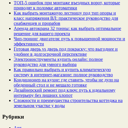
ТОП-5 ошибок при монтаже въездных ворот, которые
приводят к поломке автоматики
Как выбрать монтажную лестницу под тип опоры и
класс напряжения ВЛ: практическое руководство для
снабженцев и прорабов
Аренда автокрана 32 тонны: как выбрать оптимальное
решение для вашего проекта
Чип‑тюнинг двигателя: путь к повышенной мощности и
эффективности
Готовая дверь vs дверь под покраску: что выгоднее и
удобнее в долгосрочной перспективе
Электроинструменты купить онлайн: полное
руководство для умного выбора
Как правильно выбрать и купить климатическую
систему в интернет‑магазине: полное руководство
Кондиционер на кухне: где ставить, чтобы не дуло на
обеденный стол и не мешало готовке
Дизайнерский ремонт под ключ: путь к идеальному
интерьеру без лишних хлопот
Сложности и преимущества строительства коттеджа на
земельном участке у воды
Рубрики
Арт