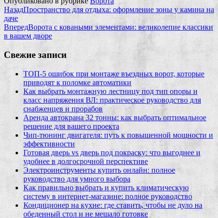
Опубликовано в рубрике
Ворота
Назад
Пространство для отдыха: оформление зоны у камина на
даче
Вперед
Ворота с коваными элементами: великолепие классики
в вашем дворе
Свежие записи
ТОП-5 ошибок при монтаже въездных ворот, которые
приводят к поломке автоматики
Как выбрать монтажную лестницу под тип опоры и
класс напряжения ВЛ: практическое руководство для
снабженцев и прорабов
Аренда автокрана 32 тонны: как выбрать оптимальное
решение для вашего проекта
Чип‑тюнинг двигателя: путь к повышенной мощности и
эффективности
Готовая дверь vs дверь под покраску: что выгоднее и
удобнее в долгосрочной перспективе
Электроинструменты купить онлайн: полное
руководство для умного выбора
Как правильно выбрать и купить климатическую
систему в интернет‑магазине: полное руководство
Кондиционер на кухне: где ставить, чтобы не дуло на
обеденный стол и не мешало готовке