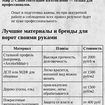
Миф 2: Самостоятельное изготовление — только для
профессионалов.
Опыт и подготовка важны, но при аккуратной
работе и соблюдении всех правил результат будет
не хуже профессионального.
Лучшие материалы и бренды для
ворот своими руками
Материал
Плюсы
Стоимость
Стальной профиль
Высокая прочность,
от 2000
(например,
долговечность
руб/6 м
«ArcelorMittal»)
Легко красится,
ДСП или МДФ для
от 1500
внешний вид можно
обшивки
руб/м2
менять
привлекателен
от 1500
Дерево (сосна, ель)
внешне, легко
руб/м2
обрабатывается
Покрасочные
Защита от влаги и
от 400 руб/
материалы (например,