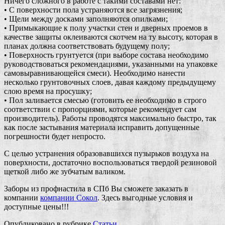
Ничего сложного в работе с такими составами нет:
• С поверхности пола устраняются все загрязнения;
• Щели между досками заполняются опилками;
• Примыкающие к полу участки стен и дверных проемов в
качестве защиты оклеиваются скотчем на ту высоту, которая в
планах должна соответствовать будущему полу;
• Поверхность грунтуется (при выборе состава необходимо
руководствоваться рекомендациями, указанными на упаковке
самовыравнивающейся смеси). Необходимо нанести
несколько грунтовочных слоев, давая каждому предыдущему
слою время на просушку;
• Пол заливается смесью (готовить ее необходимо в строго
соответствии с пропорциями, которые рекомендует сам
производитель). Работы проводятся максимально быстро, так
как после застывания материала исправить допущенные
погрешности будет непросто.
С целью устранения образовавшихся пузырьков воздуха на
поверхности, достаточно воспользоваться твердой резиновой
щеткой либо же зубчатым валиком.
Заборы из профнастила в СПб Вы сможете заказать в
компании
компании Сокол
. Здесь выгодные условия и
доступные цены!!!
Опубликовано в рубрике
Статьи