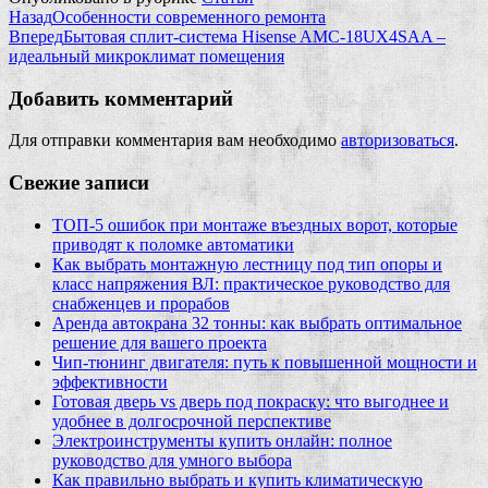
Назад
Особенности современного ремонта
Вперед
Бытовая сплит-система Hisense AMC-18UX4SAA –
идеальный микроклимат помещения
Добавить комментарий
Для отправки комментария вам необходимо
авторизоваться
.
Свежие записи
ТОП-5 ошибок при монтаже въездных ворот, которые
приводят к поломке автоматики
Как выбрать монтажную лестницу под тип опоры и
класс напряжения ВЛ: практическое руководство для
снабженцев и прорабов
Аренда автокрана 32 тонны: как выбрать оптимальное
решение для вашего проекта
Чип‑тюнинг двигателя: путь к повышенной мощности и
эффективности
Готовая дверь vs дверь под покраску: что выгоднее и
удобнее в долгосрочной перспективе
Электроинструменты купить онлайн: полное
руководство для умного выбора
Как правильно выбрать и купить климатическую