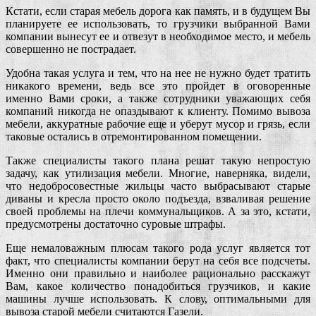
Кстати, если старая мебель дорога как память, и в будущем Вы
планируете ее использовать, то грузчики выбранной Вами
компании вынесут ее и отвезут в необходимое место, и мебель
совершенно не пострадает.
Удобна такая услуга и тем, что на нее не нужно будет тратить
никакого времени, ведь все это пройдет в оговоренные
именно Вами сроки, а также сотрудники уважающих себя
компаний никогда не опаздывают к клиенту. Помимо вывоза
мебели, аккуратные рабочие еще и уберут мусор и грязь, если
таковые остались в отремонтированном помещении.
Также специалисты такого плана решат такую непростую
задачу, как утилизация мебели. Многие, наверняка, видели,
что недобросовестные жильцы часто выбрасывают старые
диваны и кресла просто около подъезда, взваливая решение
своей проблемы на плечи коммунальщиков. А за это, кстати,
предусмотрены достаточно суровые штрафы.
Еще немаловажным плюсам такого рода услуг является тот
факт, что специалисты компании берут на себя все подсчеты.
Именно они правильно и наиболее рационально расскажут
Вам, какое количество понадобиться грузчиков, и какие
машины лучше использовать. К слову, оптимальными для
вывоза старой мебели считаются Газели.