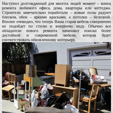
Наступил долгожданный для многих людей момент – конец
ремонта любимого офиса, дома, квартиры или коттеджа.
Строители замечательно поработали – новые полы радуют
блеском, обои – яркими красками, а потолки – белизной.
Вполне очевидно, что теперь Ваша старая мебель совершенно
не подойдет по стилю и внешнему виду. Обычно все
обладатели нового ремонта начинают поиски более
достойной и современной мебели, которая будет
соответствовать обновленному интерьеру.