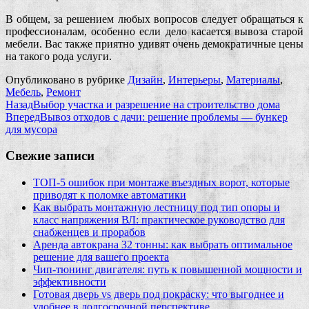
В общем, за решением любых вопросов следует обращаться к
профессионалам, особенно если дело касается вывоза старой
мебели. Вас также приятно удивят очень демократичные цены
на такого рода услуги.
Опубликовано в рубрике
Дизайн
,
Интерьеры
,
Материалы
,
Мебель
,
Ремонт
Назад
Выбор участка и разрешение на строительство дома
Вперед
Вывоз отходов с дачи: решение проблемы — бункер
для мусора
Свежие записи
ТОП-5 ошибок при монтаже въездных ворот, которые
приводят к поломке автоматики
Как выбрать монтажную лестницу под тип опоры и
класс напряжения ВЛ: практическое руководство для
снабженцев и прорабов
Аренда автокрана 32 тонны: как выбрать оптимальное
решение для вашего проекта
Чип‑тюнинг двигателя: путь к повышенной мощности и
эффективности
Готовая дверь vs дверь под покраску: что выгоднее и
удобнее в долгосрочной перспективе