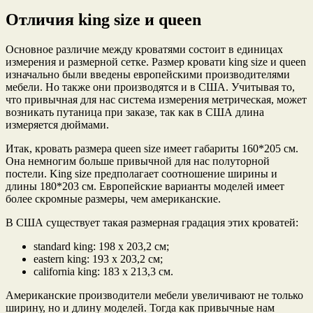
Отличия king size и queen
Основное различие между кроватями состоит в единицах
измерения и размерной сетке. Размер кровати king size и queen
изначально были введены европейскими производителями
мебели. Но также они производятся и в США. Учитывая то,
что привычная для нас система измерения метрическая, может
возникать путаница при заказе, так как в США длина
измеряется дюймами.
Итак, кровать размера queen size имеет габариты 160*205 см.
Она немногим больше привычной для нас полуторной
постели. King size предполагает соотношение ширины и
длины 180*203 см. Европейские варианты моделей имеет
более скромные размеры, чем американские.
В США существует такая размерная градация этих кроватей:
standard king: 198 х 203,2 см;
eastern king: 193 х 203,2 см;
california king: 183 х 213,3 см.
Американские производители мебели увеличивают не только
ширину, но и длину моделей. Тогда как привычные нам