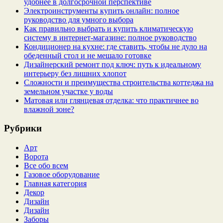
удобнее в долгосрочной перспективе
Электроинструменты купить онлайн: полное
руководство для умного выбора
Как правильно выбрать и купить климатическую
систему в интернет‑магазине: полное руководство
Кондиционер на кухне: где ставить, чтобы не дуло на
обеденный стол и не мешало готовке
Дизайнерский ремонт под ключ: путь к идеальному
интерьеру без лишних хлопот
Сложности и преимущества строительства коттеджа на
земельном участке у воды
Матовая или глянцевая отделка: что практичнее во
влажной зоне?
Рубрики
Арт
Ворота
Все обо всем
Газовое оборудование
Главная категория
Декор
Дизайн
Дизайн
Заборы