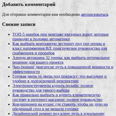
Добавить комментарий
Для отправки комментария вам необходимо
авторизоваться
.
Свежие записи
ТОП-5 ошибок при монтаже въездных ворот, которые
приводят к поломке автоматики
Как выбрать монтажную лестницу под тип опоры и
класс напряжения ВЛ: практическое руководство для
снабженцев и прорабов
Аренда автокрана 32 тонны: как выбрать оптимальное
решение для вашего проекта
Чип‑тюнинг двигателя: путь к повышенной мощности и
эффективности
Готовая дверь vs дверь под покраску: что выгоднее и
удобнее в долгосрочной перспективе
Электроинструменты купить онлайн: полное
руководство для умного выбора
Как правильно выбрать и купить климатическую
систему в интернет‑магазине: полное руководство
Кондиционер на кухне: где ставить, чтобы не дуло на
обеденный стол и не мешало готовке
Дизайнерский ремонт под ключ: путь к идеальному