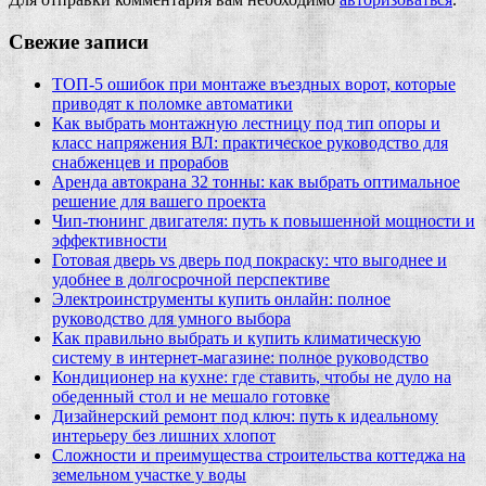
Свежие записи
ТОП-5 ошибок при монтаже въездных ворот, которые
приводят к поломке автоматики
Как выбрать монтажную лестницу под тип опоры и
класс напряжения ВЛ: практическое руководство для
снабженцев и прорабов
Аренда автокрана 32 тонны: как выбрать оптимальное
решение для вашего проекта
Чип‑тюнинг двигателя: путь к повышенной мощности и
эффективности
Готовая дверь vs дверь под покраску: что выгоднее и
удобнее в долгосрочной перспективе
Электроинструменты купить онлайн: полное
руководство для умного выбора
Как правильно выбрать и купить климатическую
систему в интернет‑магазине: полное руководство
Кондиционер на кухне: где ставить, чтобы не дуло на
обеденный стол и не мешало готовке
Дизайнерский ремонт под ключ: путь к идеальному
интерьеру без лишних хлопот
Сложности и преимущества строительства коттеджа на
земельном участке у воды