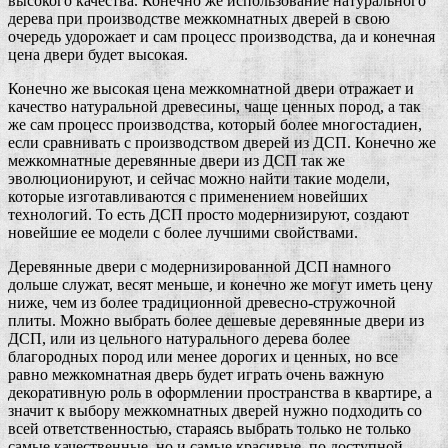
высокого качества. Конечно же использование натурального
дерева при производстве межкомнатных дверей в свою
очередь удорожает и сам процесс производства, да и конечная
цена двери будет высокая.
Конечно же высокая цена межкомнатной двери отражает и
качество натуральной древесины, чаще ценных пород, а так
же сам процесс производства, который более многостадиен,
если сравнивать с производством дверей из ДСП. Конечно же
межкомнатные деревянные двери из ДСП так же
эволюционируют, и сейчас можно найти такие модели,
которые изготавливаются с применением новейших
технологий. То есть ДСП просто модернизируют, создают
новейшие ее модели с более лучшими свойствами.
Деревянные двери с модернизированной ДСП намного
дольше служат, весят меньше, и конечно же могут иметь цену
ниже, чем из более традиционной древесно-стружочной
плиты. Можно выбрать более дешевые деревянные двери из
ДСП, или из цельного натурального дерева более
благородных пород или менее дорогих и ценных, но все
равно межкомнатная дверь будет играть очень важную
декоративную роль в оформлении пространства в квартире, а
значит к выбору межкомнатных дверей нужно подходить со
всей ответственностью, стараясь выбрать только не только
самые качественные, но и самые красивые, по доступной