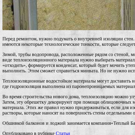
Перед ремонтом, нужно подумать о внутренней изоляции стен
имеются некоторые технологические тонкости, которые следуе
Зимой, трубы водопровода, расположенные рядом со стеной, мо
виде теплоизоляционного материала нужно выбирать материалы 
«отходить», формируется конденсат, который будет мочить ут
выполнить. Этим сможет справиться минвата. Но не нужно исп
Теплоизоляционные водостойкие материалы могут доставить н
где гидроизоляция выполнена из паронепроницаемых материал
Во время строительства нового дома, теплоизоляцию можно у
Затем, эту обрешетку декорируют при помощи облицовочных ма
материала. Этих же правил нужно придерживаться, если для и
растворы, которые наносят на поверхность стены отдельными 
Обшивкой балконов и лоджий занимается компания«Теплый Балк
Опубликовано в рубрике
Статьи