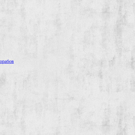
рорабов