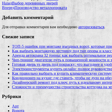
Назад
Выбор деревянных дверей
Вперед
Производство металлопроката
Добавить комментарий
Для отправки комментария вам необходимо
авторизоваться
.
Свежие записи
ТОП-5 ошибок при монтаже въездных ворот, которые при
Как выбрать монтажную лестницу под тип опоры и класс
Аренда автокрана 32 тонны: как выбрать оптимальное ре
Чип‑тюнинг двигателя: путь к повышенной мощности и 
Готовая дверь vs дверь под покраску: что выгоднее и удо
Электроинструменты купить онлайн: полное руководство
Как правильно выбрать и купить климатическую систему 
Кондиционер на кухне: где ставить, чтобы не дуло на об
Дизайнерский ремонт под ключ: путь к идеальному интер
Сложности и преимущества строительства коттеджа на зе
Рубрики
Арт
Ворота