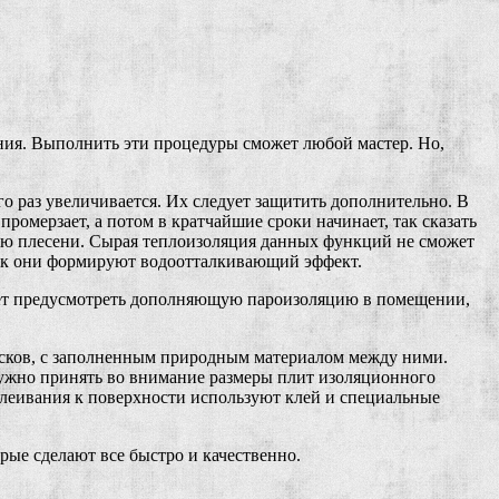
ния. Выполнить эти процедуры сможет любой мастер. Но,
го раз увеличивается. Их следует защитить дополнительно. В
омерзает, а потом в кратчайшие сроки начинает, так сказать
нию плесени. Сырая теплоизоляция данных функций не сможет
как они формируют водоотталкивающий эффект.
ует предусмотреть дополняющую пароизоляцию в помещении,
усков, с заполненным природным материалом между ними.
нужно принять во внимание размеры плит изоляционного
клеивания к поверхности используют клей и специальные
ые сделают все быстро и качественно.