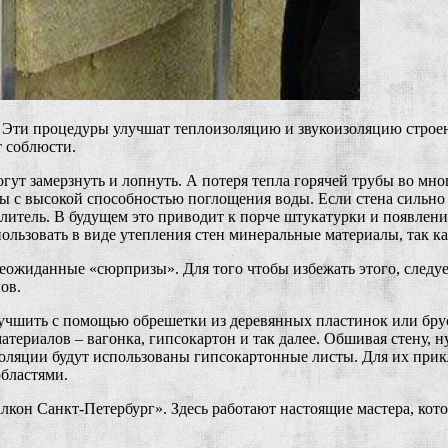
. Эти процедуры улучшат теплоизоляцию и звукоизоляцию строе
т соблюсти.
гут замерзнуть и лопнуть. А потеря тепла горячей трубы во мно
с высокой способностью поглощения воды. Если стена сильно пр
еплитель. В будущем это приводит к порче штукатурки и появле
ользовать в виде утепления стен минеральные материалы, так 
еожиданные «сюрпризы». Для того чтобы избежать этого, след
ов.
лучшить с помощью обрешетки из деревянных пластинок или бр
териалов – вагонка, гипсокартон и так далее. Обшивая стену, 
золяции будут использованы гипсокартонные листы. Для их при
областями.
он Санкт-Петербург». Здесь работают настоящие мастера, котор