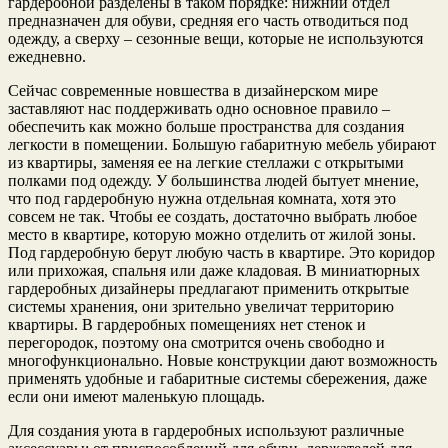
гардеробной разделены в таком порядке: нижний отдел
предназначен для обуви, средняя его часть отводиться под
одежду, а сверху – сезонные вещи, которые не используются
ежедневно.
Сейчас современные новшества в дизайнерском мире
заставляют нас поддерживать одно основное правило –
обеспечить как можно больше пространства для создания
легкости в помещении. Большую габаритную мебель убирают
из квартиры, заменяя ее на легкие стеллажи с открытыми
полками под одежду. У большинства людей бытует мнение,
что под гардеробную нужна отдельная комната, хотя это
совсем не так. Чтобы ее создать, достаточно выбрать любое
место в квартире, которую можно отделить от жилой зоны.
Под гардеробную берут любую часть в квартире. Это коридор
или прихожая, спальня или даже кладовая. В миниатюрных
гардеробных дизайнеры предлагают применить открытые
системы хранения, они зрительно увеличат территорию
квартиры. В гардеробных помещениях нет стенок и
перегородок, поэтому она смотрится очень свободно и
многофункционально. Новые конструкции дают возможность
применять удобные и габаритные системы сбережения, даже
если они имеют маленькую площадь.
Для создания уюта в гардеробных используют различные