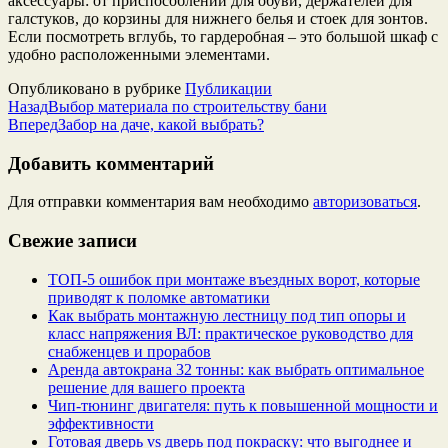
аксессуары: от приспособлений для обуви, держателей для
галстуков, до корзины для нижнего белья и стоек для зонтов.
Если посмотреть вглубь, то гардеробная – это большой шкаф с
удобно расположенными элементами.
Опубликовано в рубрике
Публикации
Назад
Выбор материала по строительству бани
Вперед
Забор на даче, какой выбрать?
Добавить комментарий
Для отправки комментария вам необходимо
авторизоваться
.
Свежие записи
ТОП-5 ошибок при монтаже въездных ворот, которые
приводят к поломке автоматики
Как выбрать монтажную лестницу под тип опоры и
класс напряжения ВЛ: практическое руководство для
снабженцев и прорабов
Аренда автокрана 32 тонны: как выбрать оптимальное
решение для вашего проекта
Чип‑тюнинг двигателя: путь к повышенной мощности и
эффективности
Готовая дверь vs дверь под покраску: что выгоднее и